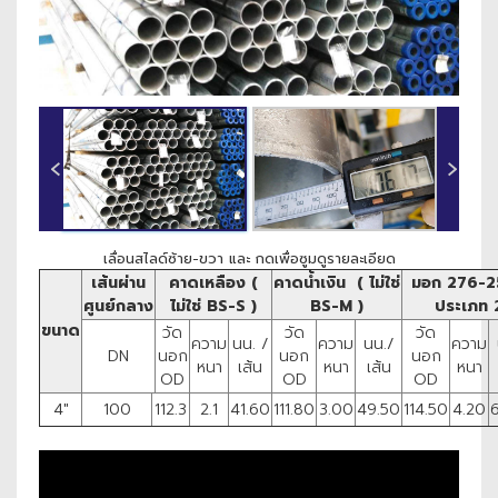
‹
›
เลื่อนสไลด์ซ้าย-ขวา และ กดเพื่อซูมดูรายละเอียด
เส้นผ่าน
คาดเหลือง (
คาดน้ำเงิน ( ไม่ใช่
มอก 276-2
ศูนย์กลาง
ไม่ใช่ BS-S )
BS-M )
ประเภท 
ขนาด
วัด
วัด
วัด
ความ
นน. /
ความ
นน./
ความ
DN
นอก
นอก
นอก
หนา
เส้น
หนา
เส้น
หนา
OD
OD
OD
4"
100
112.3
2.1
41.60
111.80
3.00
49.50
114.50
4.20