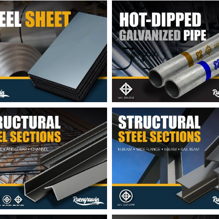
็กแผ่น Steel Sheet
ท่อประปาเหล็ก
พับ • ฉากรีดร้อน • ราง
เอชบีม • ไวด์แฟรงค์ • ไอ
า
• รางรถไฟ