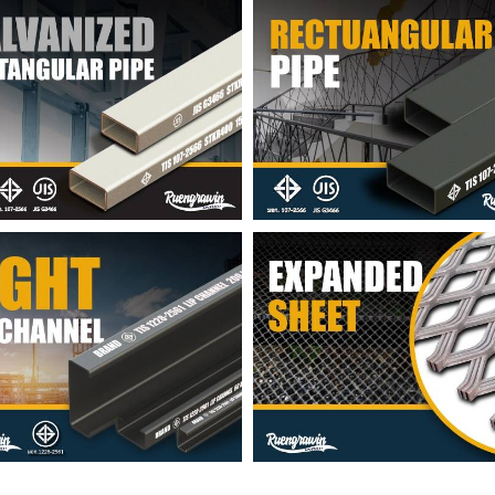
ปแบน GI
แป๊ปแบน
็กตัวซีมีขอบ
เหล็กแผ่นตะแกรงฉีก