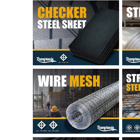
แผ่นลาย
เหล
ไวร์เมช
ฉาก
หน