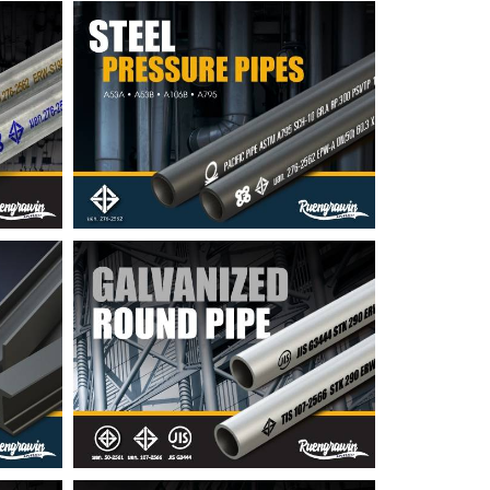
ท่อแรงดัน ASTM : A53A •
A53B • A106B • A795
บีม
แป๊ปกลม GI