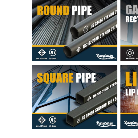
แป๊ปดำ • แป๊ปกลม
แป๊
แป๊ปโปร่ง
เหล