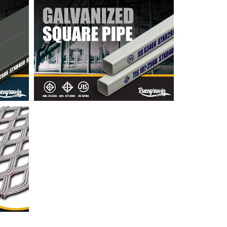
แป๊ปโปร่ง GI