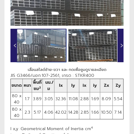
‹
›
เลื่อนสไลด์ซ้าย-ขวา และ กดเพื่อซูมดูรายละเอียด
JIS G3466/มอก.107-2561, เกรด : STKR400
พื้นที่
นน./
ขนาด
หนา
Ix
Iy
ix
iy
Zx
Zy
2
ซม
ม
80 x
1.7
3.89
3.05
32.36
11.08
2.88
1.69
8.09
5.54
40
80 x
2.3
5.17
4.06
42.02
14.28
2.85
1.66
10.50
7.14
40
4
I x,y :Geometrical Moment of Inertia cm