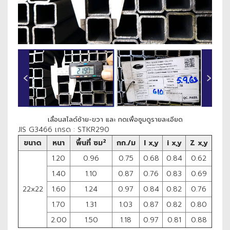
‹
›
เลื่อนสไลด์ซ้าย-ขวา และ กดเพื่อซูมดูรายละเอียด
JIS G3466 เกรด : STKR290
2
ขนาด
หนา
พื้นที่ ซม
กก./ม
I x,y
i x,y
Z x,y
1.20
0.96
0.75
0.68
0.84
0.62
1.40
1.10
0.87
0.76
0.83
0.69
22x22
1.60
1.24
0.97
0.84
0.82
0.76
1.70
1.31
1.03
0.87
0.82
0.80
2.00
1.50
1.18
0.97
0.81
0.88